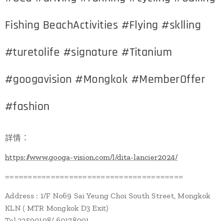
Fishing BeachActivities #Flying #sklling
#turetolife #signature #Titanium
#googavision #Mongkok #MemberOffer
#fashion
詳情：
https://www.googa-vision.com/l/dita-lancier2024/
=======================================
Address : 1/F No69 Sai Yeung Choi South Street, Mongkok
KLN ( MTR Mongkok D3 Exit)
Tel 23590108/ 60178001