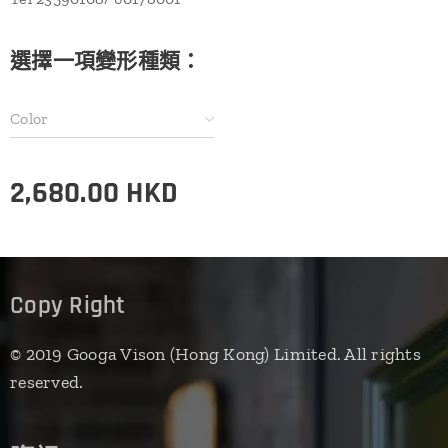
選擇一項變形種類：
Color
2,680.00
HKD
Copy Right
© 2019 Googa Vison (Hong Kong) Limited. All rights
reserved.