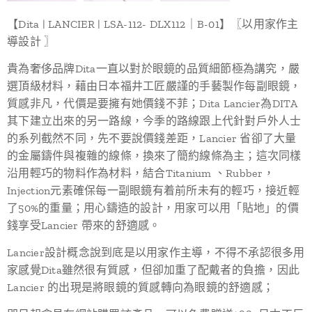
【Dita | LANCIER | LSA-112- DLX112｜B-01】〖以用家作主
導設計 〗
貴為奢侈品牌Dita一直以對於眼鏡的品質細節極為講究，嚴
選頂級材料，藉由日本福井工匠嚴謹的手藝製作每副眼鏡，
質感非凡，代價是要擁有她價錢不菲；Dita Lancier為DITA
其下建立出來的另一路線，今季的路線跟上代針對戶外人士
的系列截然不同，先不要說價錢差距，Lancier 省卻了大量
的金屬鑄件與複雜的線條，換來了簡約線條為主；這次同樣
沿用輕巧的物料作為材料，結合Titanium 、Rubber，
Injection元素確保每一副眼鏡有着前所未有的輕巧，接近輕
了50%的重量；用心鑄造的設計，用家可以用「貼地」的價
錢享受Lancier 帶來的舒適感。
Lancier設計概念說到底是以用家作主導，不得不承認很多用
家感覺Dita雖然很有質感，但卻加重了配戴者的負擔，因此
Lancier 的出現是將眼鏡的質感轉向為眼鏡的舒適感；