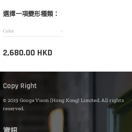
選擇一項變形種類：
Color
2,680.00
HKD
Copy Right
© 2019 Googa Vison (Hong Kong) Limited. All rights
reserved.
資訊