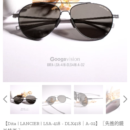
【Dita | LANCIER | LSA-418 - DLX418｜A-02】〖先進的鏡