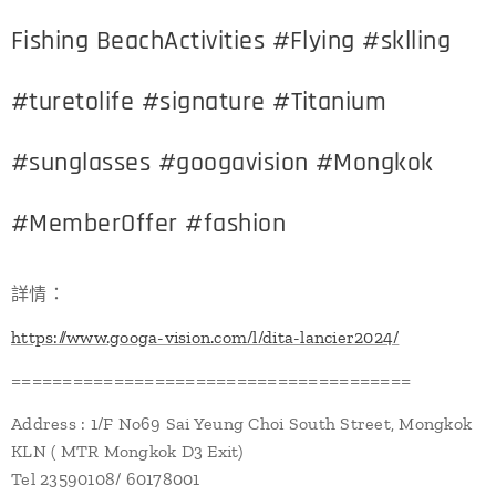
Fishing BeachActivities #Flying #sklling
#turetolife #signature #Titanium
#sunglasses #googavision #Mongkok
#MemberOffer #fashion
詳情：
https://www.googa-vision.com/l/dita-lancier2024/
=======================================
Address : 1/F No69 Sai Yeung Choi South Street, Mongkok
KLN ( MTR Mongkok D3 Exit)
Tel 23590108/ 60178001