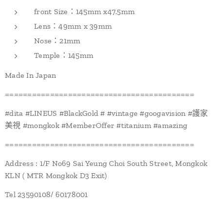
front Size：145mm x47.5mm
Lens：49mm x 39mm
Nose：21mm
Temple：145mm
Made In Japan
==========================================
#dita #LINEUS #BlackGold # #vintage #googavision #護家
美視 #mongkok #MemberOffer #titanium #amazing
==========================================
Address : 1/F No69 Sai Yeung Choi South Street, Mongkok
KLN ( MTR Mongkok D3 Exit)
Tel 23590108/ 60178001