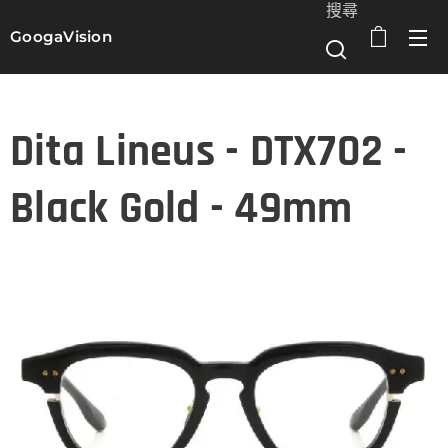
搜尋
GoogaVision
選單
Dita Lineus - DTX702 -
Black Gold - 49mm