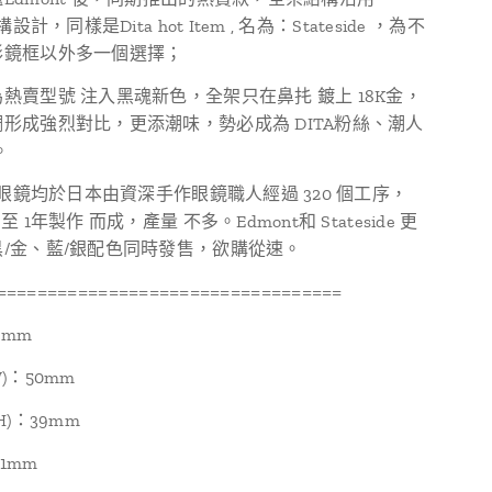
構設計，同樣是Dita hot Item , 名為：Stateside ，為不
形鏡框以外多一個選擇；
熱賣型號 注入黑魂新色，全架只在鼻扥 鍍上 18K金，
形成強烈對比，更添潮味，勢必成為 DITA粉絲、潮人
。
TA眼鏡均於日本由資深手作眼鏡職人經過 320 個工序，
至 1年製作 而成，產量 不多。Edmont和 Stateside 更
/金、藍/銀配色同時發售，欲購從速。
==================================
4mm
(W)：50mm
e(H)：39mm
21mm