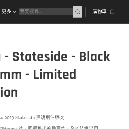
更多
購物車
 - Stateside - Black
0mm - Limited
tion
a 2019 Stateside 黑魂別注版(2)
Edmont 後，同期推出的熱賣款，全架結構沿用