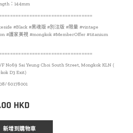
ength：144mm
==================================
tateside #Black #黑魂版 #別注版 #限量 #vintage
sion #護家美視 #mongkok #MemberOffer #titanium
==================================
1/F No69 Sai Yeung Choi South Street, Mongkok KLN (
ok D3 Exit)
108/ 60178001
.00
HKD
新增到購物車