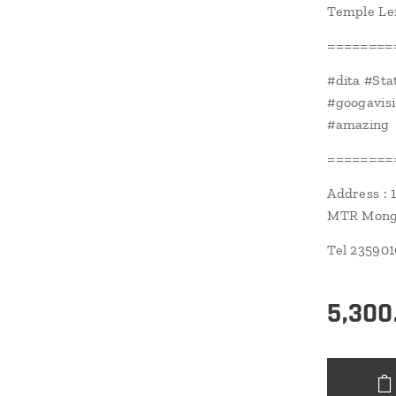
Temple L
========
#dita #S
#googavi
#amazing
========
Address : 
MTR Mongk
Tel 23590
5,300