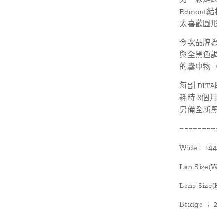
Edmont結
太喜歡圓
今次品牌為
與全黑色調
的囊中物 
每副 DI
耗時 8個月
另備全新黑
========
Wide：14
Len Size
Lens Siz
Bridge ：