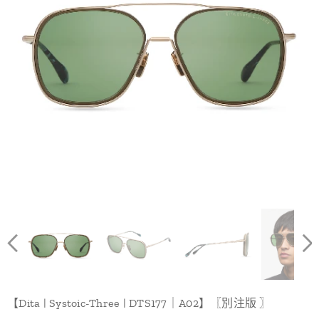
【Dita | Systoic-Three | DTS177｜A02】〖別注版 〗