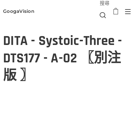
搜尋
GoogaVision
選單
DITA - Systoic-Three -
DTS177 - A-02 〖別注
版 〗