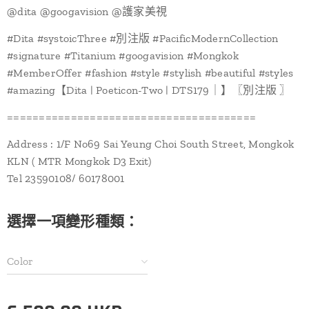
@‌dita @googavision @護家美視
#Dita #systoicThree #別注版 #PacificModernCollection
#signature #Titanium #googavision #Mongkok
#MemberOffer #fashion #style #stylish #beautiful #styles
#amazing【Dita | Poeticon-Two | DTS179｜】〖別注版 〗
=======================================
Address : 1/F No69 Sai Yeung Choi South Street, Mongkok
KLN ( MTR Mongkok D3 Exit)
Tel 23590108/ 60178001
選擇一項變形種類：
Color