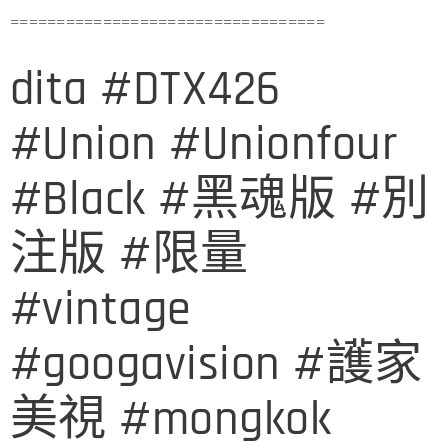
==================================
dita #DTX426
#Union #Unionfour
#Black #黑魂版 #別
注版 #限量
#vintage
#googavision #護家
美視 #mongkok