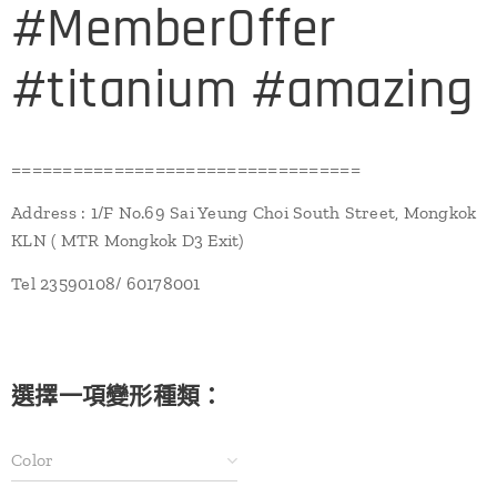
#MemberOffer
#titanium #amazing
==================================
Address : 1/F No.69 Sai Yeung Choi South Street, Mongkok
KLN ( MTR Mongkok D3 Exit)
Tel 23590108/ 60178001
選擇一項變形種類：
Color