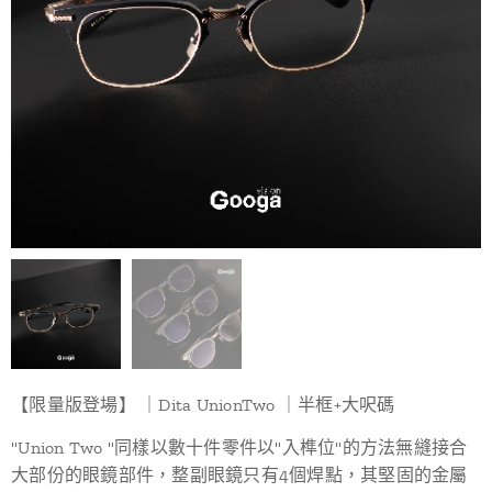
【限量版登場】 ｜Dita UnionTwo ｜半框+大呎碼
"Union Two "同樣以數十件零件以"入榫位"的方法無縫接合
大部份的眼鏡部件，整副眼鏡只有4個焊點，其堅固的金屬