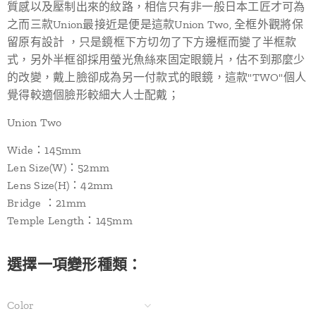
質感以及壓制出來的紋路，相信只有非一般日本工匠才可為
之而三款Union最接近是便是這款Union Two, 全框外觀將保
留原有設計 ，只是鏡框下方切勿了下方邊框而變了半框款
式，另外半框卻採用螢光魚絲來固定眼鏡片，估不到那麼少
的改變，戴上臉卻成為另一付款式的眼鏡，這款"TWO"個人
覺得較適個臉形較細大人士配戴；
Union Two
Wide：145mm
Len Size(W)：52mm
Lens Size(H)：42mm
Bridge ：21mm
Temple Length：145mm
選擇一項變形種類：
Color