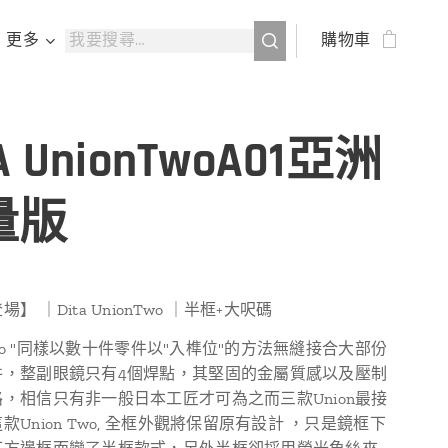
更多
購物車
A UnionTwoA01亞洲
量版
】 ｜Dita UnionTwo ｜半框+大呎碼
 Two "同樣以數十件零件以"入榫位"的方法無縫接合大部份
件，整副眼鏡只有4個焊點，其堅固的金屬質感以及壓制
，相信只有非一般日本工匠才可為之而三款Union最接
款Union Two, 全框外觀將保留原有設計 ，只是鏡框下