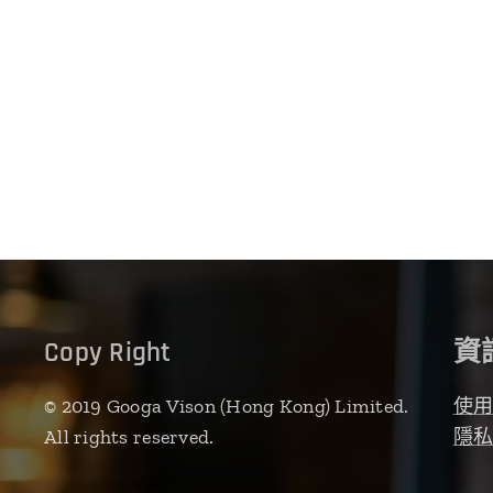
Copy Right
資
© 2019 Googa Vison (Hong Kong) Limited.
使
All rights reserved.
隱