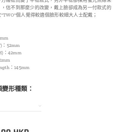
下方邊框而變了半框款式，另外半框卻採用螢光魚絲來
片，估不到那麼少的改變，戴上臉卻成為另一付款式的
"TWO"個人覺得較適個臉形較細大人士配戴；
5mm
(W)：52mm
e(H)：42mm
21mm
ength：145mm
項變形種類：