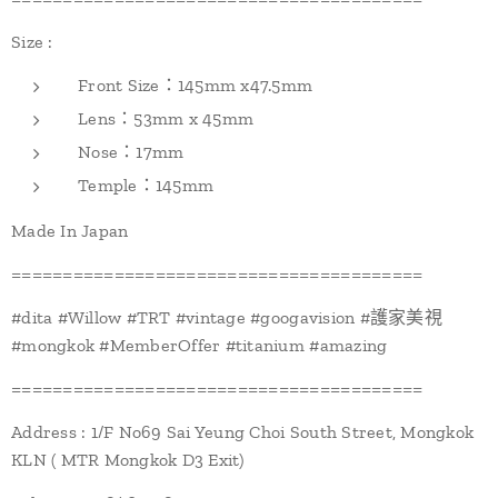
Size :
Front Size：145mm x47.5mm
Lens：53mm x 45mm
Nose：17mm
Temple：145mm
Made In Japan
========================================
#dita #Willow #TRT #vintage #googavision #護家美視
#mongkok #MemberOffer #titanium #amazing
========================================
Address : 1/F No69 Sai Yeung Choi South Street, Mongkok
KLN ( MTR Mongkok D3 Exit)