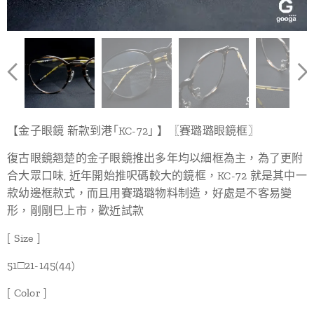
【金子眼鏡 新款到港｢KC-72｣ 】〖賽璐璐眼鏡框〗
復古眼鏡翘楚的金子眼鏡推出多年均以細框為主，為了更附
合大眾口味, 近年開始推呎碼較大的鏡框，KC-72 就是其中一
款幼邊框款式，而且用賽璐璐物料制造，好處是不客易變
形，剛剛巳上市，歡近試款
[ Size ]
51□21-145(44)
[ Color ]