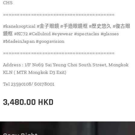
CHS
========================================
#kanekooptical #金子眼鏡 #手造眼鏡框 #歷史悠久 #復古眼
鏡框 #KC72 #Celluloid #eyewear #spectacles #glasses
#MadeinJapan #googavision
========================================
Address : 1/F No69 Sai Yeung Choi South Street, Mongkok
KLN ( MTR Mongkok D3 Exit)
Tel 23590108/ 60178001
3,480.00
HKD