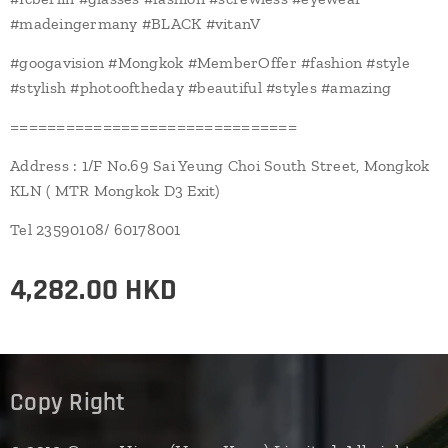
#madeingermany #BLACK #vitanV
#googavision #Mongkok #MemberOffer #fashion #style
#stylish #photooftheday #beautiful #styles #amazing
===============================
Address : 1/F No.69 Sai Yeung Choi South Street, Mongkok
KLN ( MTR Mongkok D3 Exit)
Tel 23590108/ 60178001
4,282.00
HKD
Copy Right