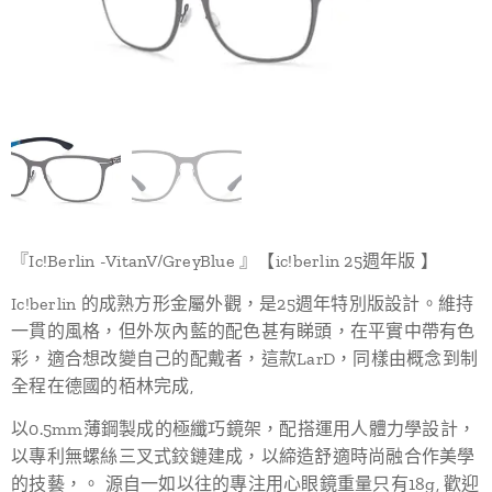
『Ic!Berlin -VitanV/GreyBlue 』【ic!berlin 25週年版 】
Ic!berlin 的成熟方形金屬外觀，是25週年特別版設計。維持
一貫的風格，但外灰內藍的配色甚有睇頭，在平實中帶有色
彩，適合想改變自己的配戴者，這款LarD，同樣由概念到制
全程在德國的栢林完成,
以0.5mm薄鋼製成的極纖巧鏡架，配搭運用人體力學設計，
以專利無螺絲三叉式鉸鏈建成，以締造舒適時尚融合作美學
的技藝，。 源自一如以往的專注用心眼鏡重量只有18g, 歡迎