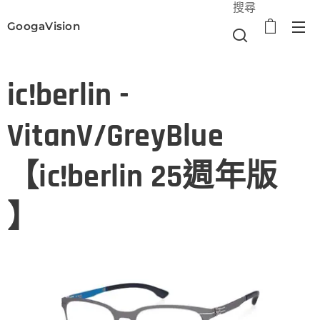
搜尋
GoogaVision
選單
ic!berlin -
VitanV/GreyBlue
【ic!berlin 25週年版
】