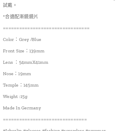
試戴。
*合適配漸鏡鏡片
================================
Color：Grey /Blue
Front Size：139mm
Lens ：54mmX41mm
Nose：19mm
Temple：145mm
Weight :15g
Made In Germany
===============================
#Icberlin #glasses #fashion #screwless #eyewear