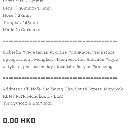
Front Size：138mm
Lens ：50mmx34.5mm
Nose：25mm
Temple：145mm
Made In Germany
===========================================
#icberlin #VegeTarian #Tortise #gunMatel #signature
#googavision #Mongkok #MemberOffer #fashion #style
#stylish #photooftheday #beautiful #styles #amazing
===========================================
Address : 1/F No69 Sai Yeung Choi South Street, Mongkok
KLN ( MTR Mongkok D3 Exit)
Tel 23590108/ 60178001
0.00
HKD