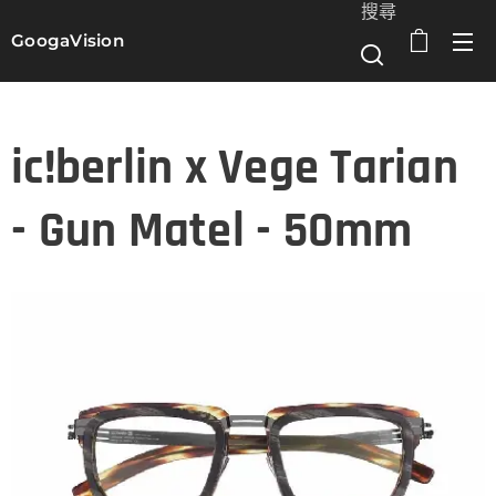
搜尋
GoogaVision
選單
ic!berlin x Vege Tarian
- Gun Matel - 50mm