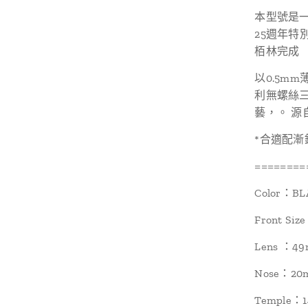
本型號是
25週年
栢林完成
以0.5m
利無螺絲
藝，。 源
*合適配漸
========
Color：BL
Front Si
Lens ：4
Nose：20
Temple：