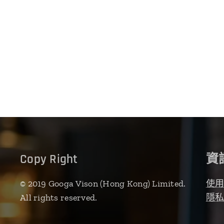
Copy Right
資
© 2019 Googa Vison (Hong Kong) Limited.
使
All rights reserved.
隱