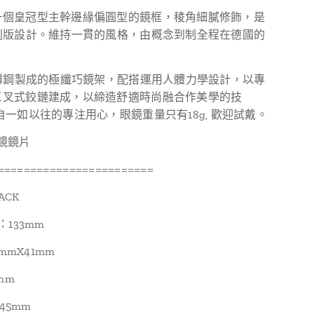
一個皇冠型主幹邊緣偏圓型的鏡框，稜角細膩修飾，是
特別版設計。維持一貫的風格，由概念到制全程在德國的
m薄鋼製成的極纖巧鏡架，配搭運用人體力學設計，以專
三叉式鉸鏈建成，以締造舒適時尚融合作美學的技
自一如以往的專注用心，眼鏡重量只有18g, 歡迎試戴。
鏡鏡片
========================
ACK
ze：133mm
9mmX41mm
mm
145mm