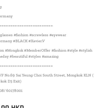
g
Germany
========================
#glasses #fashion #screwless #eyewear
rmany #BLACK #Xavier.V
ion #Mongkok #MemberOffer #fashion #style #stylish
eday #beautiful #styles #amazing
========================
1/F No.69 Sai Yeung Choi South Street, Mongkok KLN (
ok D3 Exit)
108/ 60178001
.00
HKD