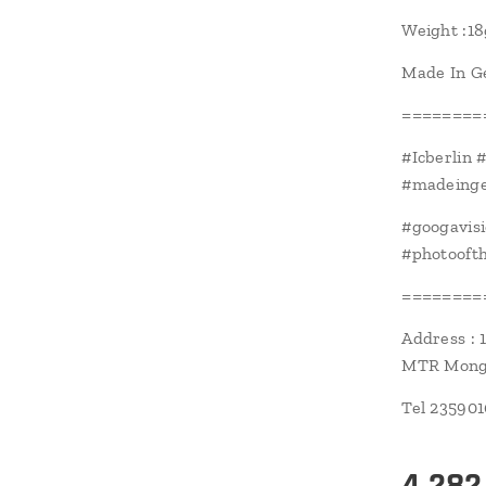
Weight :18
Made In 
========
#Icberlin 
#madeinge
#googavis
#photoofth
========
Address : 
MTR Mongk
Tel 23590
4,282