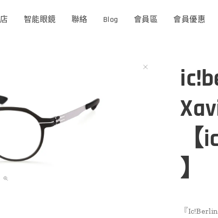
商店
智能眼鏡
聯絡
Blog
會員區
會員優惠
ic!b
Xav
【ic
】
『Ic!Berli