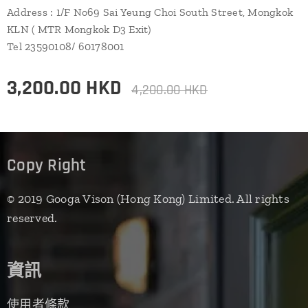
Address : 1/F No69 Sai Yeung Choi South Street, Mongkok
KLN ( MTR Mongkok D3 Exit)
Tel 23590108/ 60178001
3,200.00
HKD
4,200.00
HKD
Copy Right
© 2019 Googa Vison (Hong Kong) Limited. All rights
reserved.
資訊
使用者條款