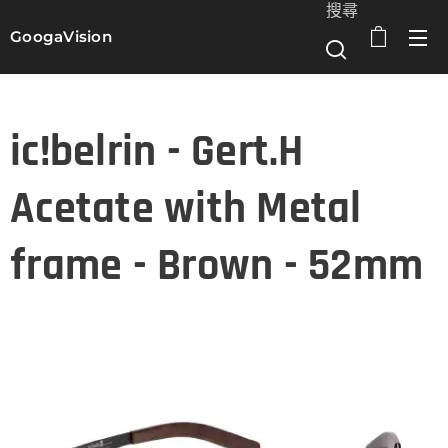
搜尋
GoogaVision
選單
ic!belrin - Gert.H
Acetate with Metal
frame - Brown - 52mm