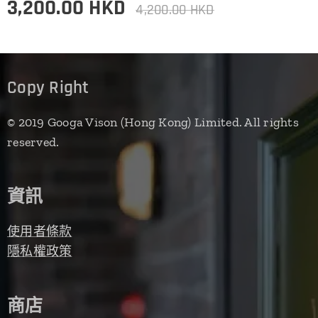
3,200.00
HKD
4,200.00
HKD
Copy Right
© 2019 Googa Vison (Hong Kong) Limited. All rights
reserved.
資訊
使用者條款
隱私權政策
商店