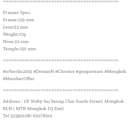
===========================================
Frames Spec.
Frame:129 mm
Lens:53 mm
Weight:17g
Nose:22 mm
Temple:150 mm
===========================================
#ic!berlin2019 #DennisN #Chrome #googavision #Mongkok
#MemberOffer
===========================================
Address : 1/F No69 Sai Yeung Choi South Street, Mongkok
KLN ( MTR Mongkok D3 Exit)
Tel 23590108/ 60178001