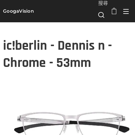
搜尋
GoogaVision
選單
ic!berlin - Dennis n -
Chrome - 53mm