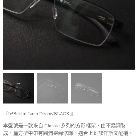
『Ic!Berlin Lars Decor/BLACK 』
本型號是一款來自 Classic 系列的方形框架，由不銹鋼製
成。扁方型中帶有圓潤邊緣修飾、適合上班族作斯文配襯。