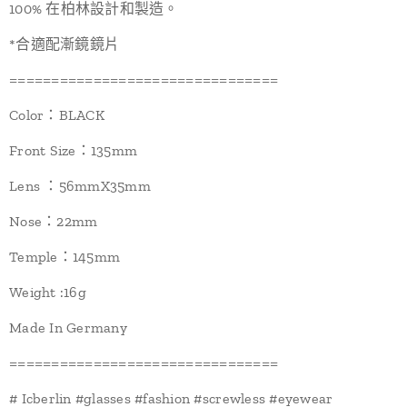
100% 在柏林設計和製造。
*合適配漸鏡鏡片
================================
Color：BLACK
Front Size：135mm
Lens ：56mmX35mm
Nose：22mm
Temple：145mm
Weight :16g
Made In Germany
================================
# Icberlin #glasses #fashion #screwless #eyewear