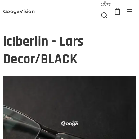
搜尋
GoogaVision
選單
ic!berlin - Lars
Decor/BLACK