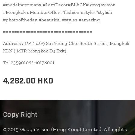
#madeingermany #LarsDecor#BLACK# googavision
#Mongkok #MemberOffer #fashion #style #stylish
#photooftheday #beautiful #styles #amazing
================================
Address : 1/F No.69 Sai Yeung Choi South Street, Mongkok
KLN ( MTR Mongkok D3 Exit)
Tel 23590108/ 60178001
4,282.00
HKD
Copy Right
© 2019 Googa Vison (Hong Kong) Limited. All rights