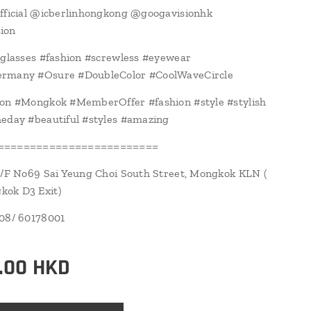
fficial @icberlinhongkong @googavisionhk
ion
#glasses #fashion #screwless #eyewear
rmany #Osure #DoubleColor #CoolWaveCircle
ion #Mongkok #MemberOffer #fashion #style #stylish
eday #beautiful #styles #amazing
=========================
1/F No69 Sai Yeung Choi South Street, Mongkok KLN (
ok D3 Exit)
108/ 60178001
.00
HKD