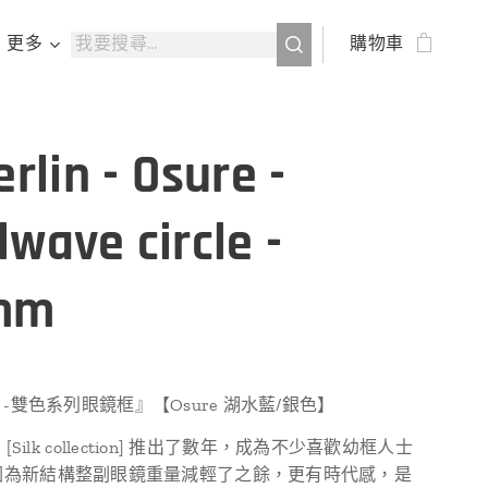
更多
購物車
erlin - Osure -
lwave circle -
mm
rlin -雙色系列眼鏡框』【Osure 湖水藍/銀色】
in 的 [Silk collection] 推出了數年，成為不少喜歡幼框人士
因為新結構整副眼鏡重量減輕了之餘，更有時代感，是