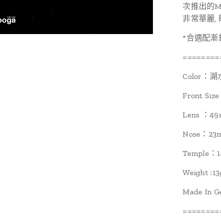
次推出的Mo
非常華麗, 
*合適配漸
========
Color：
Front Si
Lens ：4
Nose：23
Temple：
Weight :13
Made In 
========