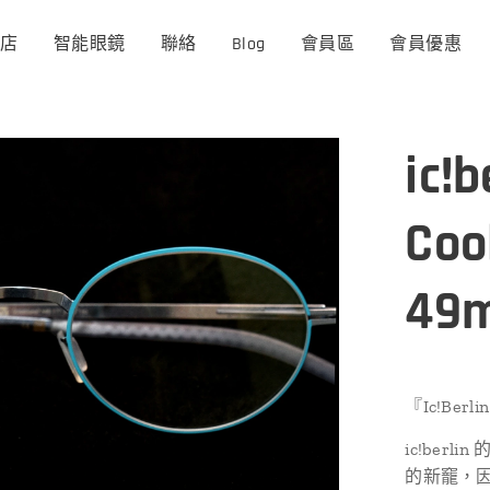
商店
智能眼鏡
聯絡
Blog
會員區
會員優惠
ic!b
Coo
49
『Ic!Be
ic!berl
的新竉，