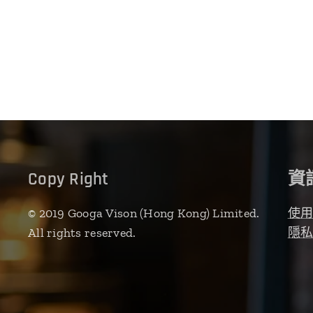
Copy Right
資
© 2019 Googa Vison (Hong Kong) Limited.
使
All rights reserved.
隱