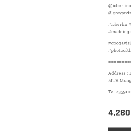
@icberlino
@googavis
#Icberlin 
#madeinge
#googavis
#photoofth
========
Address : 
MTR Mongk
Tel 23590
4,280