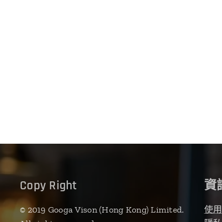
Copy Right
資
© 2019 Googa Vison (Hong Kong) Limited.
使