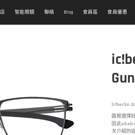
商店
智能眼鏡
聯絡
Blog
會員區
會員優惠
ic!b
Gun
Ic!berlin 
圓框選擇好
因此icbel
次介紹的這款m