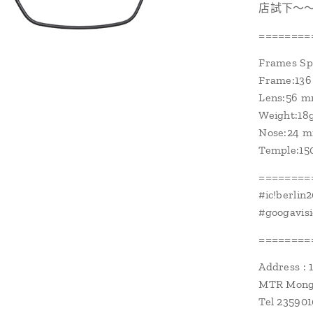
店試下～
========
Frames Sp
Frame:13
Lens:56 
Weight:18
Nose:24 
Temple:1
========
#ic!berlin
#googavis
========
Address : 
MTR Mongk
Tel 23590