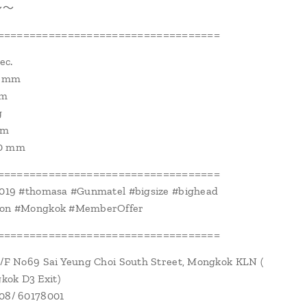
～～
===================================
ec.
6 mm
mm
g
mm
50 mm
===================================
2019 #thomasa #Gunmatel #bigsize #bighead
ion #Mongkok #MemberOffer
===================================
1/F No69 Sai Yeung Choi South Street, Mongkok KLN (
ok D3 Exit)
108/ 60178001