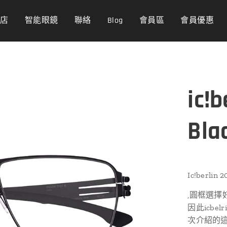
商店
智能眼鏡
聯絡
Blog
會員區
會員優惠
ic!b
Bla
Ic!berlin 2
,圓框選擇
因此icbel
次介紹的這款m