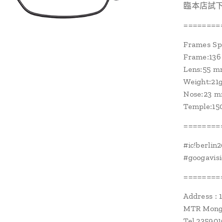
臨本店試
========
Frames Sp
Frame:13
Lens:55 
Weight:21
Nose:23 
Temple:1
========
#ic!berli
#googavis
========
Address : 
MTR Mongk
Tel 23590