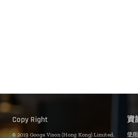
Copy Right
資
© 2019 Googa Vison (Hong Kong) Limited.
使