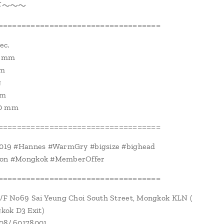
下～～～
===================================
ec.
6 mm
mm
g
mm
50 mm
===================================
n2019 #Hannes #WarmGry #bigsize #bighead
ion #Mongkok #MemberOffer
===================================
1/F No69 Sai Yeung Choi South Street, Mongkok KLN (
ok D3 Exit)
108/ 60178001