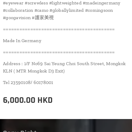
#eyewear #screwless #lightweighted #madeingermany
#collaboration #camo #globallylimited #comingsoon
#googavision #護家美視
=========================================
Made In Germany
=========================================
Address : 1/F No69 Sai Yeung Choi South Street, Mongkok
KLN ( MTR Mongkok D3 Exit)
Tel 23590108/ 60178001
6,000.00
HKD