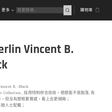
更多
購物車
erlin Vincent B.
ck
Vincent B. -Black
er Collection , 採用特制併合技術，使膠面不易脫落, 有
形，但沒有膠框累贅感，看上去更細緻；
形臉人士配戴；