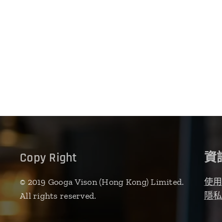
Copy Right
資
© 2019 Googa Vison (Hong Kong) Limited.
使
All rights reserved.
隱