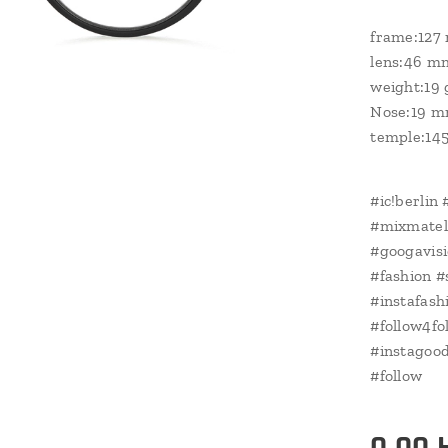
frame:127
lens:46 m
weight:19 
Nose:19 
temple:14
#ic!berlin
#mixmatel
#googavis
#fashion #
#instafash
#follow4fo
#instagood
#follow
0.00