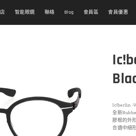
商店
智能眼鏡
聯絡
Blog
會員區
會員優惠
Ic!b
Bla
Ic!berlin -
全新Rubb
膠框的外
合適中細