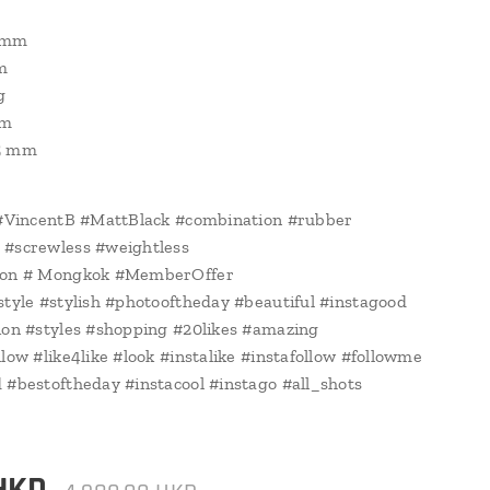
 mm
m
g
mm
5 mm
 #VincentB #MattBlack #combination #rubber
 #screwless #weightless
ion # Mongkok #MemberOffer
style #stylish #photooftheday #beautiful #instagood
ion #styles #shopping #20likes #amazing
llow #like4like #look #instalike #instafollow #followme
 #bestoftheday #instacool #instago #all_shots
HKD