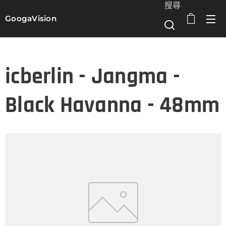
搜尋
GoogaVision
選單
icberlin - Jangma -
Black Havanna - 48mm