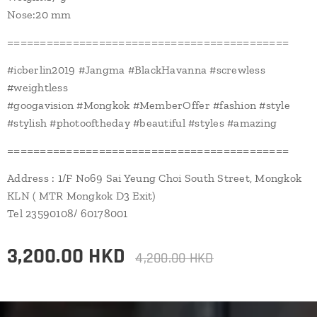
Nose:20 mm
===========================================
#icberlin2019 #Jangma #BlackHavanna #screwless
#weightless
#googavision #Mongkok #MemberOffer #fashion #style
#stylish #photooftheday #beautiful #styles #amazing
===========================================
Address : 1/F No69 Sai Yeung Choi South Street, Mongkok
KLN ( MTR Mongkok D3 Exit)
Tel 23590108/ 60178001
3,200.00
HKD
4,200.00
HKD