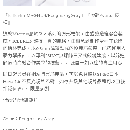
『Ic!Berlin MAGNUS/RoughskeyGrey』『極輕Avaitor鏡
框』
這款Magnus屬於Silk 系列的方形框架，由醋酸纖維混合製
成。ICBERLIN維持一貫的風格，由概念到制作全程在德國
的栢林完成，以0.5mm薄鋼製成的極纖巧鏡架，配搭運用人
體力學設計，以專利"SILK"無螺絲三叉式鉸鏈建成，以締造
舒適時尚融合作美學的技藝，。 源自一如以往的專注用心
即日起會員在網站購買該產品，可以免費贈送$1380日本
Hoya 1.6 不反光鏡片乙對，如欲升級其他鏡片品種可以直接
扣減$1380， 限量50對
*合適配漸鏡鏡片
==================================
Color：Rough skey Grey
Front Size：133mm