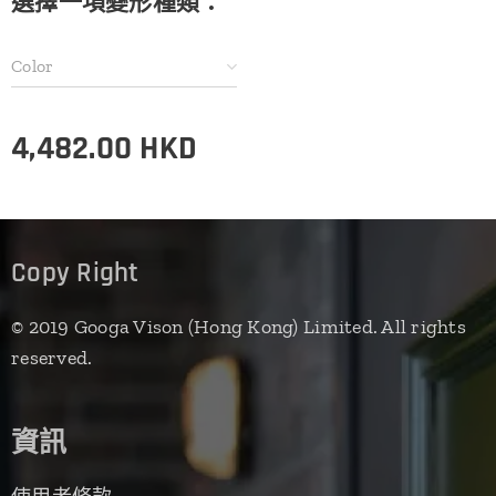
選擇一項變形種類：
Color
4,482.00
HKD
Copy Right
© 2019 Googa Vison (Hong Kong) Limited. All rights
reserved.
資訊