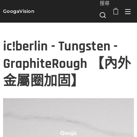
搜尋
GoogaVision
選單
ic!berlin - Tungsten -
GraphiteRough 【內外
金屬圈加固】