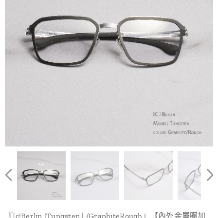
『Ic!Berlin |Tungsten | /GraphiteRough』【內外金屬圈加