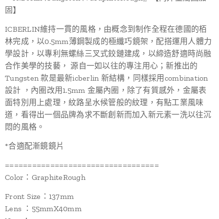
固】
ICBERLIN維持一貫的風格，由概念到制作全程在德國的栢
林完成，以0.5mm薄鋼製成的極纖巧鏡架，配搭運用人體力
學設計，以專利無螺絲三叉式鉸鏈建成，以締造舒適時尚融
合作美學的技藝， 源自一如以往的專注用心；新推出的
Tungsten 款是最新icberlin 新結構，同樣採用combination
設計 ，內圈改用1.5mm 金屬內圈，除了有質感外，金屬表
面特別用上處理，紋路呈水候管般的紋理，有點工業風味
道，看得出一個品牌為求不斷創新而加入新元素一洗以往沉
悶的風格。
*合適配漸鏡鏡片
==================================
Color：GraphiteRough
Front Size：137mm
Lens ：55mmX40mm