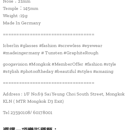
Nose：21mm
Temple：145mm
Weight :19g
Made In Germany
==================================
Icberlin #glasses #fashion #screwless #eyewear
#madeingermany # Tunsten #GraphiteRough
googavision #Mongkok #MemberOffer #fashion #style
#stylish #photooftheday #beautiful #styles #amazing
==================================
Address : 1/F No.69 Sai Yeung Choi South Street, Mongkok
KLN ( MTR Mongkok D3 Exit)
Tel 23590108/ 60178001