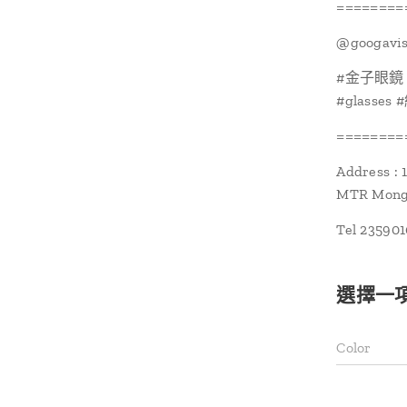
========
@‌googavi
#金子眼鏡 #ka
#glasses
========
Address : 
MTR Mongk
Tel 23590
選擇一
Color