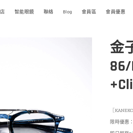
商店
智能眼鏡
聯絡
Blog
會員區
會員優惠
金子
86
+Cl
〖KANEKO
限時優惠