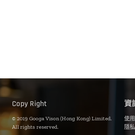
Copy Right
資
© 2019 Googa Vison (Hong Kong) Limited.
使
All rights reserved.
隱