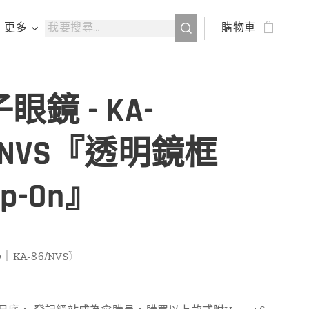
更多
購物車
眼鏡 - KA-
/NVS『透明鏡框
ip-On』
｜KA-86/
NVS
〗
：