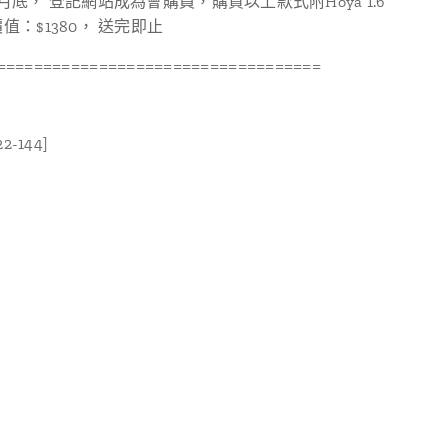
月底， 登記網站成為會購員，購買以上款式附Hoya 1.6
值：$1380， 送完即止
===================================
22-144]