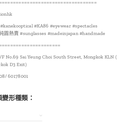
===================================
sionhk
nekooptical #KA86 #eyewear #spectacles
 #純圓熱賣 #sunglasses #madeinjapan #handmade
======================
1/F No.69 Sai Yeung Choi South Street, Mongkok KLN (
ok D3 Exit)
108/ 60178001
項變形種類：