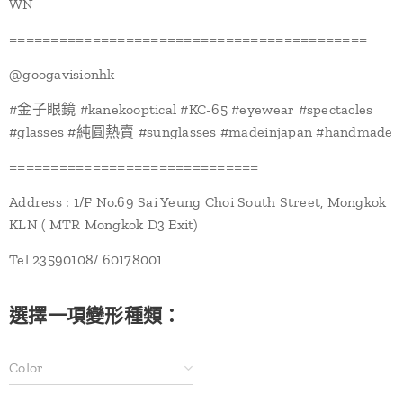
WN
===========================================
@‌googavisionhk
#金子眼鏡 #kanekooptical #KC-65 #eyewear #spectacles
#glasses #純圓熱賣 #sunglasses #madeinjapan #handmade
==============================
Address : 1/F No.69 Sai Yeung Choi South Street, Mongkok
KLN ( MTR Mongkok D3 Exit)
Tel 23590108/ 60178001
選擇一項變形種類：
Color