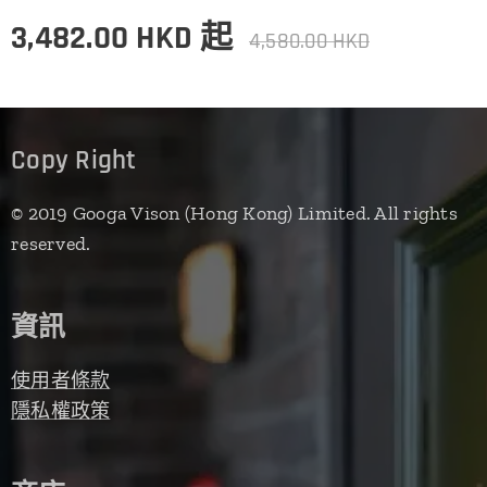
3,482.00
HKD
起
4,580.00
HKD
Copy Right
© 2019 Googa Vison (Hong Kong) Limited. All rights
reserved.
資訊
使用者條款
隱私權政策