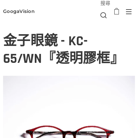
搜尋
GoogaVision
選單
金子眼鏡 - KC-
65/WN『透明膠框』