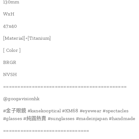
130mm
WxH
47x40
[Material]+[Titanium]
[ Color ]
BRGR
NVSH
===========================================
@‌googavisionhk
#金子眼鏡 #kanekooptical #KM68 #eyewear #spectacles
#glasses #純圓熱賣 #sunglasses #madeinjapan #handmade
==============================