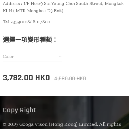
Address : 1/F No.69 Sai Yeung Choi South Street, Mongkok
KLN ( MTR Mongkok D3 Exit)
Tel 23590108/ 60178001
選擇一項變形種類：
Color
3,782.00
HKD
4,580.00
HKD
Copy Right
© 2019 Googa Vison (Hong Kong) Limited. All rights