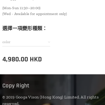
(Mon-Sun 11:30~20:00)
(Wed - Available for appointment only)
選擇一項變形種類：
color
4,980.00
HKD
Copy Right
© 2019 Googa Vison (Hong Kong) Limited. All rights
reserved.