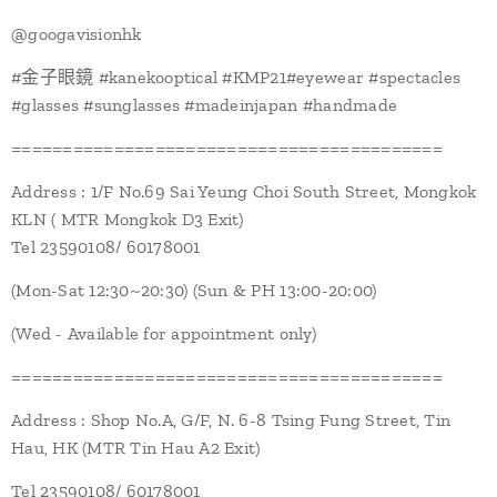
@googavisionhk
#金子眼鏡 #kanekooptical #KMP21#eyewear #spectacles
#glasses #sunglasses #madeinjapan #handmade
==========================================
Address : 1/F No.69 Sai Yeung Choi South Street, Mongkok
KLN ( MTR Mongkok D3 Exit)
Tel 23590108/ 60178001
(Mon-Sat 12:30~20:30) (Sun & PH 13:00-20:00)
(Wed - Available for appointment only)
==========================================
Address : Shop No.A, G/F, N. 6-8 Tsing Fung Street, Tin
Hau, HK (MTR Tin Hau A2 Exit)
Tel 23590108/ 60178001