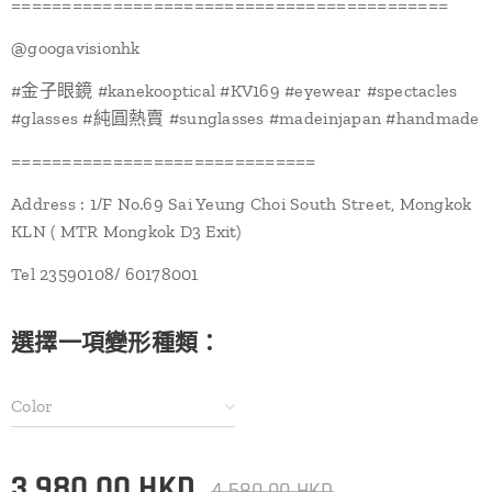
===========================================
@‌googavisionhk
#金子眼鏡 #kanekooptical #KV169 #eyewear #spectacles
#glasses #純圓熱賣 #sunglasses #madeinjapan #handmade
==============================
Address : 1/F No.69 Sai Yeung Choi South Street, Mongkok
KLN ( MTR Mongkok D3 Exit)
Tel 23590108/ 60178001
選擇一項變形種類：
Color
3,980.00
HKD
4,580.00
HKD