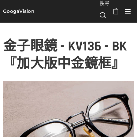
搜尋
GoogaVision
選單
金子眼鏡 - KV136 - BK
『加大版中金鏡框』