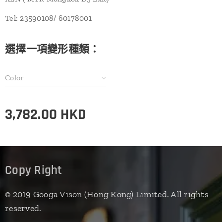
Tel: 23590108/ 60178001
選擇一項變形種類：
Color
3,782.00
HKD
Copy Right
© 2019 Googa Vison (Hong Kong) Limited. All rights
reserved.