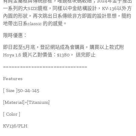
有純金屬框與傳統膠框，唯鏡框呎碼較細；2024年金子推出
一系列的大SIZE鏡框，同樣以中金結構設計，KV-136以外方
內圓的形狀，再次跳出日系傳統非方即圓的設計思想，簡約
地帶出日系classic 的的感覺。
限時優惠：
即日起至5月底，登記網站成為會購員，購買以上款式附
Hoya 1.6 鏡片乙對價值：$1380， 送完即止
==============================
Features
[ Size ]50-24-145
[Material]+[Titanium]
[ Color ]
KV136/PLH