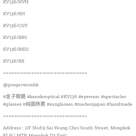
KV136/NVH
KV136/KH
KV136/CGY
KV136/BRS
KV136/BKSI
KV136/BK
==============================
@‌googavisionhk
#金子眼鏡 #kanekooptical #KV136 #eyewear #spectacles
#glasses #純圓熱賣 #sunglasses #madeinjapan #handmade
==============================
Address : 1/F No.69 Sai Yeung Choi South Street, Mongkok
KLN ( MTR Mongkok D3 Exit)