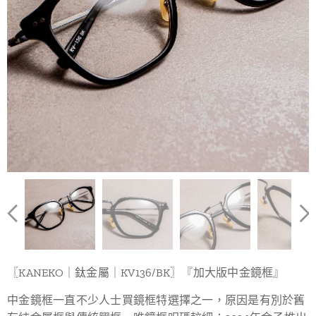
〖KANEKO｜鈦金屬｜KV136/BK〗『加大版中金鏡框』
中金鏡框一直不少人士買鏡框特選擇之一，原因是有別於舊