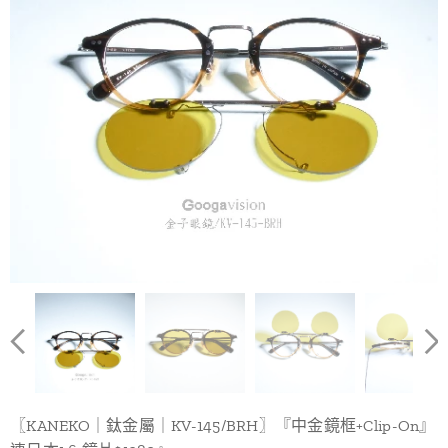
〖KANEKO｜鈦金屬｜KV-145/BRH〗『中金鏡框+Clip-On』