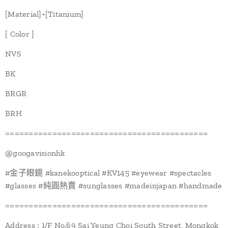
[Material]+[Titanium]
[ Color ]
NVS
BK
BRGR
BRH
===========================================
@‌googavisionhk
#金子眼鏡 #kanekooptical #KV145 #eyewear #spectacles
#glasses #純圓熱賣 #sunglasses #madeinjapan #handmade
===========================================
Address : 1/F No.69 Sai Yeung Choi South Street, Mongkok