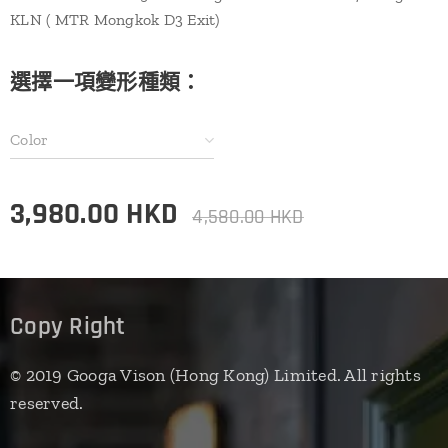
KLN ( MTR Mongkok D3 Exit)
選擇一項變形種類：
Color
3,980.00
HKD
4,580.00
HKD
Copy Right
© 2019 Googa Vison (Hong Kong) Limited. All rights
reserved.