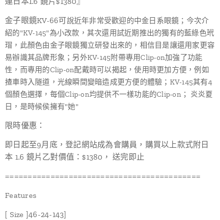
連日本1.6 鏡片$1380』
金子眼鏡KV-66可
說近年非常受歡迎的中金日系眼鏡；今次介
紹的"KV-145"為小改款，其次還用試近期推出的獨有的藍綠色玳
瑁，此顏色由金子眼鏡獨立研發出來的，相信目是讓還用家更容
易辦識其品牌形象；另外KV-145附帶專用Clip-on加強了功能
性，而專用的Clip-on配戴時可以揭起，使用時更加方便，例如
揸車時入隧道，光線瞬間變暗造成更方便的體驗；KV-145其有4
個顏色選擇，每個Clip-on均提供不一樣功能的Clip-on； 炎炎夏
日，是時候侯擁有"她"
限時優惠：
即日起至9月底，登記網站成為會購員，購買以上款式附日
本 1.6 鏡片乙對價值：$1380， 送完即止
===========================================
Features
[ Size ]46-24-143]