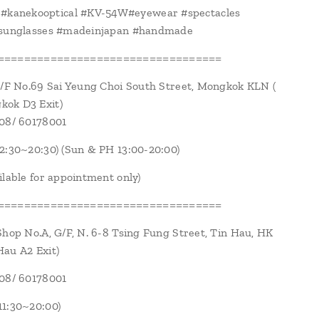
anekooptical #KV-54W#eyewear #spectacles
#sunglasses #madeinjapan #handmade
==================================
1/F No.69 Sai Yeung Choi South Street, Mongkok KLN (
ok D3 Exit)
108/ 60178001
2:30~20:30) (Sun & PH 13:00-20:00)
ilable for appointment only)
==================================
Shop No.A, G/F, N. 6-8 Tsing Fung Street, Tin Hau, HK
au A2 Exit)
108/ 60178001
1:30~20:00)