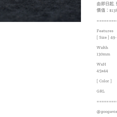
由即日起,
價值：$13
========
Features
[ Size ] 49
Width
130mm
WxH
45x44
[ Color ]
GRL
========
@googavis