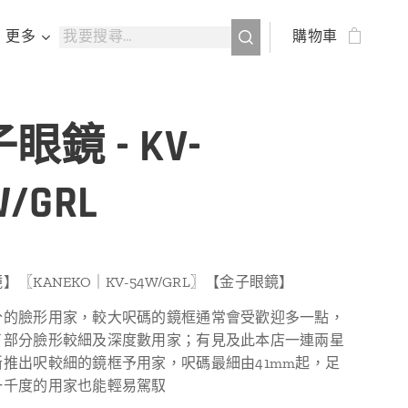
更多
購物車
眼鏡 - KV-
W/GRL
〖KANEKO｜KV-54W/GRL〗【金子眼鏡】
分的臉形用家，較大呎碼的鏡框通常會受歡迎多一點，
了部分臉形較細及深度數用家；有見及此本店一連兩星
斷推出呎較細的鏡框予用家，呎碼最細由41mm起，足
一千度的用家也能輕易駕馭