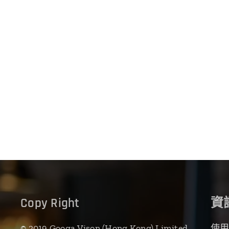
Copy Right
資
© 2019 Googa Vison (Hong Kong) Limited.
使