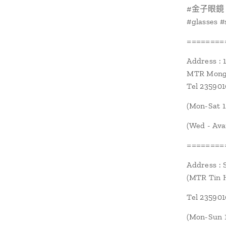
#金子眼鏡 #k
#glasses 
========
Address : 
MTR Mongk
Tel 23590
(Mon-Sat 1
(Wed - Ava
========
Address : 
(MTR Tin H
Tel 23590
(Mon-Sun 1