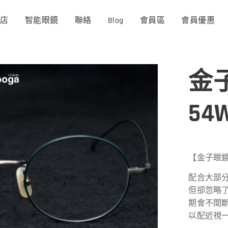
商店
智能眼鏡
聯絡
Blog
會員區
會員優惠
金子
54
【金子眼鏡】
配合大部
但卻忽略
期會不間
以配近視