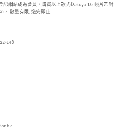
 登記網站成為會員，購買以上款式送Hoya 1.6 鏡片乙對
80， 數量有限, 送完即止
==================================
-22+148
==================================
ionhk