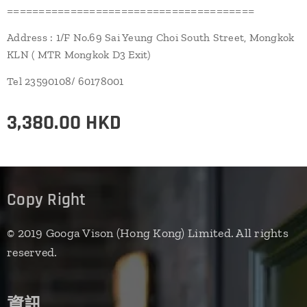
=======================================
Address : 1/F No.69 Sai Yeung Choi South Street, Mongkok
KLN ( MTR Mongkok D3 Exit)
Tel 23590108/ 60178001
3,380.00
HKD
Copy Right
© 2019 Googa Vison (Hong Kong) Limited. All rights
reserved.
資訊