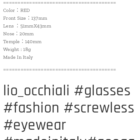
=======================================
Color：RED
Front Size：137mm
Lens ：51mmX43mm
Nose：20mm
Temple：140mm
Weight : 18g
Made In Italy
=======================================
lio_occhiali #glasses
#fashion #screwless
#eyewear