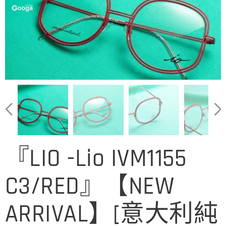
『LIO -Lio IVM1155
C3/RED』【NEW
ARRIVAL】[意大利純