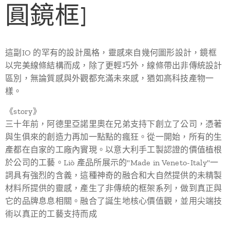
圓鏡框]
這副IO 的罕有的設計風格，靈感來自幾何圖形設計，鏡框
以完美線條結構而成，除了更輕巧外，線條帶出非傳統設計
區別，無論質感與外觀都充滿未來感，猶如高科技產物一
樣。
《story》
三十年前，阿德里亞諾里奧在兄弟支持下創立了公司，憑著
與生俱來的創造力再加一點點的瘋狂。從一開始，所有的生
產都在自家的工廠內實現。以意大利手工製認證的價值植根
於公司的工藝。Liò 產品所展示的"Made in Veneto-Italy"一
詞具有強烈的含義，這種神奇的融合和大自然提供的未精製
材料所提供的靈感，產生了非傳統的框架系列，做到真正與
它的品牌息息相關。融合了誕生地核心價值觀，並用尖端技
術以真正的工藝支持而成