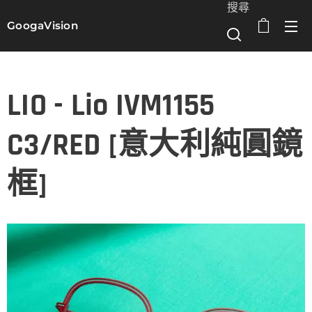
搜尋
GoogaVision
選單
LIO - Lio IVM1155
C3/RED [意大利純圓鏡
框]