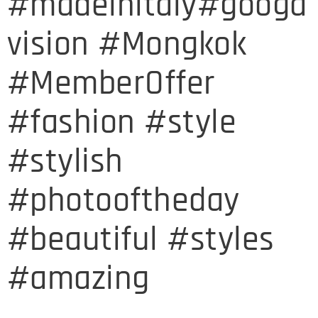
#madeinitaly#googa
vision #Mongkok
#MemberOffer
#fashion #style
#stylish
#photooftheday
#beautiful #styles
#amazing