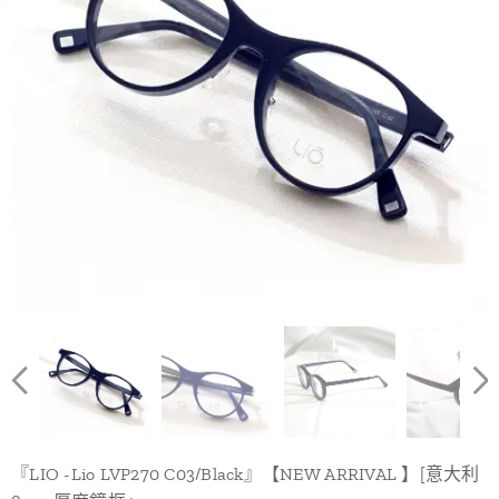
『LIO -Lio LVP270 C03/Black』【NEW ARRIVAL 】[意大利