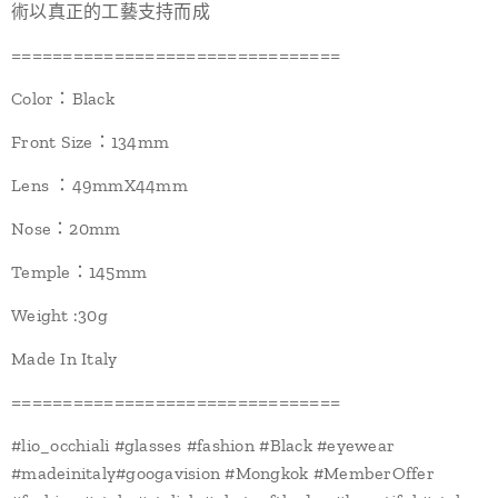
術以真正的工藝支持而成
================================
Color：Black
Front Size：134mm
Lens ：49mmX44mm
Nose：20mm
Temple：145mm
Weight :30g
Made In Italy
================================
#lio_occhiali #glasses #fashion #Black #eyewear
#madeinitaly#googavision #Mongkok #MemberOffer