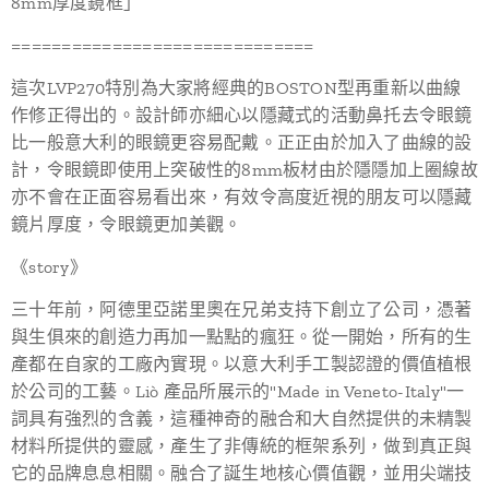
8mm厚度鏡框」
==============================
這次LVP270特別為大家將經典的BOSTON型再重新以曲線
作修正得出的。設計師亦細心以隱藏式的活動鼻托去令眼鏡
比一般意大利的眼鏡更容易配戴。正正由於加入了曲線的設
計，令眼鏡即使用上突破性的8mm板材由於隱隱加上圈線故
亦不會在正面容易看出來，有效令高度近視的朋友可以隱藏
鏡片厚度，令眼鏡更加美觀。
《story》
三十年前，阿德里亞諾里奧在兄弟支持下創立了公司，憑著
與生俱來的創造力再加一點點的瘋狂。從一開始，所有的生
產都在自家的工廠內實現。以意大利手工製認證的價值植根
於公司的工藝。Liò 產品所展示的"Made in Veneto-Italy"一
詞具有強烈的含義，這種神奇的融合和大自然提供的未精製
材料所提供的靈感，產生了非傳統的框架系列，做到真正與
它的品牌息息相關。融合了誕生地核心價值觀，並用尖端技