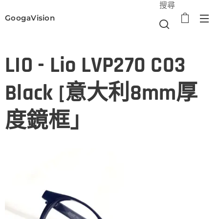
搜尋
GoogaVision
選單
LIO - Lio LVP270 C03
Black [意大利8mm厚
度鏡框」