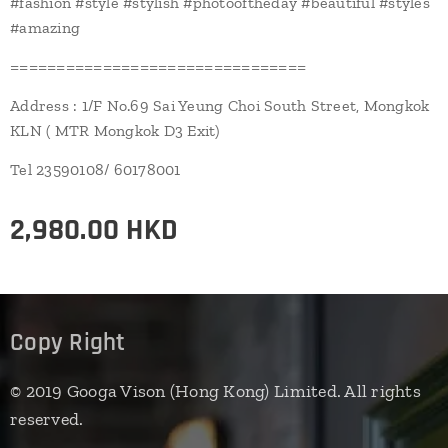
#fashion #style #stylish #photooftheday #beautiful #styles
#amazing
================================
Address : 1/F No.69 Sai Yeung Choi South Street, Mongkok
KLN ( MTR Mongkok D3 Exit)
Tel 23590108/ 60178001
2,980.00
HKD
Copy Right
© 2019 Googa Vison (Hong Kong) Limited. All rights
reserved.