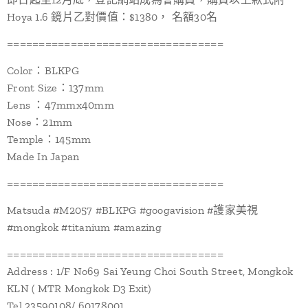
Hoya 1.6 鏡片乙對價值：$1380， 名額30名
==================================
Color：BLKPG
Front Size：137mm
Lens ：47mmx40mm
Nose：21mm
Temple：145mm
Made In Japan
==================================
Matsuda #M2057 #BLKPG #googavision #護家美視
#mongkok #titanium #amazing
==================================
Address : 1/F No69 Sai Yeung Choi South Street, Mongkok
KLN ( MTR Mongkok D3 Exit)
Tel 23590108/ 60178001