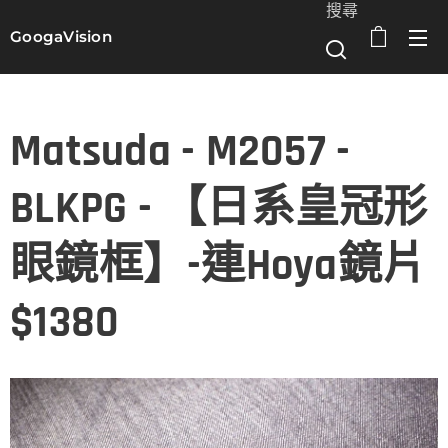
搜尋
GoogaVision
選單
Matsuda - M2057 -
BLKPG - 【日系皇冠形
眼鏡框】-連Hoya鏡片
$1380