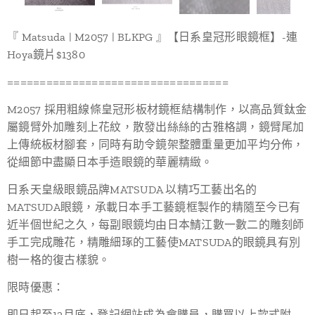
『 Matsuda | M2057 | BLKPG 』【日系皇冠形眼鏡框】-連
Hoya鏡片$1380
==================================
M2057 採用粗線條皇冠形板材鏡框結構制作，以高品質鈦金
屬鏡臂外加雕刻上花紋，散發出絲絲的古雅格調，鏡臂尾加
上傳統板材腳套，同時有助令鏡架整體重量更加平均分佈，
從細節中盡顯日本手造眼鏡的華麗精緻。
日系天皇級眼鏡品牌MATSUDA 以精巧工藝出名的
MATSUDA眼鏡，承載日本手工藝鏡框製作的精隨至今已有
近半個世紀之久，每副眼鏡均由日本鯖江數一數二的雕刻師
手工完成雕花，精雕細琢的工藝使MATSUDA的眼鏡具有別
樹一格的復古樣貌。
限時優惠：
即日起至12月底，登記網站成為會購員，購買以上款式附