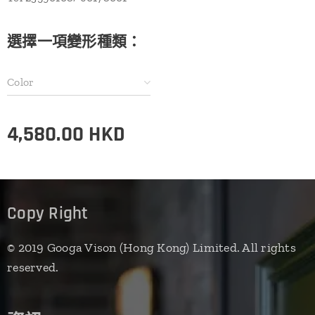
選擇一項變形種類：
Color
4,580.00
HKD
Copy Right
© 2019 Googa Vison (Hong Kong) Limited. All rights
reserved.