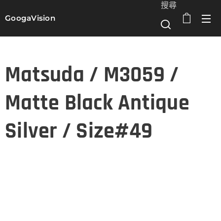
搜尋
GoogaVision
選單
Matsuda / M3059 /
Matte Black Antique
Silver / Size#49