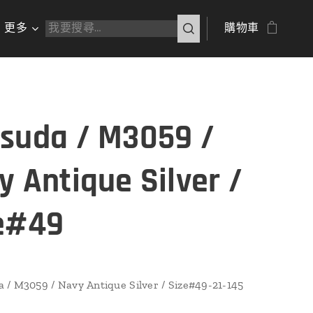
更多
購物車
suda / M3059 /
y Antique Silver /
e#49
/ M3059 / Navy Antique Silver / Size#49-21-145
 』