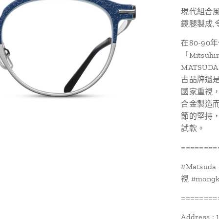
現代組合風
鏡腿製成,
在80-90年
「Mitsu
MATSU
古品牌還
國家重視，
合金製造
節的堅持
試款。
========
#Matsuda 
視 #mongko
========
Address : 