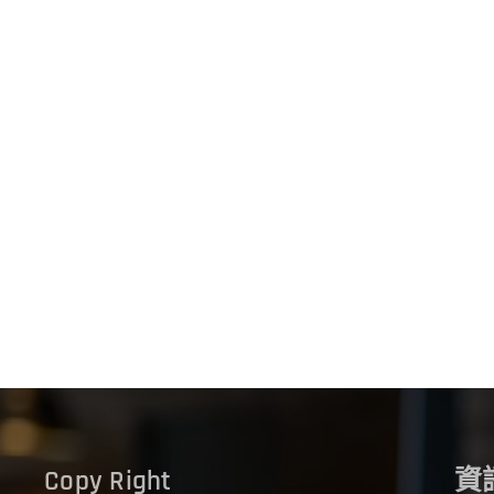
Copy Right
資