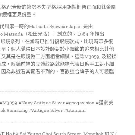
格,配合新的趨勢不失型格,採用鋁製框架正面和鈦金屬
令鏡框更見份量。
代風摩一時的Matsuda Eyewear Japan 是由
hiro Matsuda（松田光弘）」創立的。 1989 年推出
DA 眼鏡系列，在當時巳推出復眼鏡款式，比現時眾多復
是早；個人覺得日本設計師對於小細節的追求相比其他
又其是在眼鏡做工方面相當細膩，這款M3059, 及鋁鎂
而成，眼鏡前幅的立體紋路就能夠代表日系手工對小細
，因為非近看其實看不到的，喜歡這合牌子的人可親臨
==================================
#M3059 #Navy Antique Silver #googavision #護家美
k #amazing #Antique Silver #titanium
==================================
1/F No.69 Sai Yeung Choi South Street, Mongkok KLN (