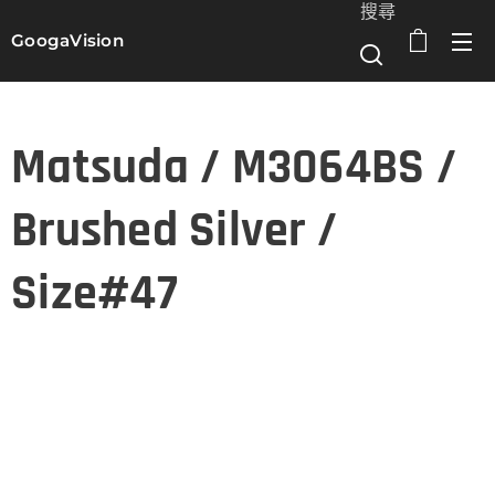
搜尋
GoogaVision
選單
Matsuda / M3064BS /
Brushed Silver /
Size#47