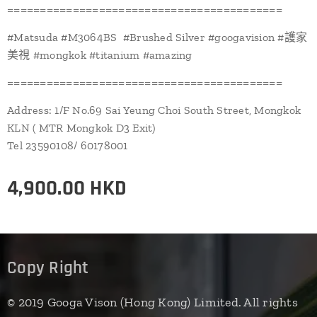
==========================================
#Matsuda #M3064BS #Brushed Silver #googavision #護家
美視 #mongkok #titanium #amazing
==========================================
Address: 1/F No.69 Sai Yeung Choi South Street, Mongkok
KLN ( MTR Mongkok D3 Exit)
Tel 23590108/ 60178001
4,900.00
HKD
Copy Right
© 2019 Googa Vison (Hong Kong) Limited. All rights