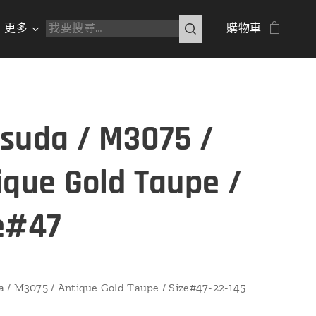
更多
購物車
suda / M3075 /
ique Gold Taupe /
e#47
/ M3075 / Antique Gold Taupe / Size#47-22-145
 』