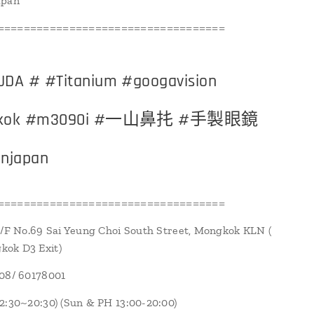
apan
===================================
DA # #Titanium #googavision
gkok #m3090i #一山鼻扥 #手製眼鏡
njapan
===================================
1/F No.69 Sai Yeung Choi South Street, Mongkok KLN (
ok D3 Exit)
108/ 60178001
2:30~20:30) (Sun & PH 13:00-20:00)