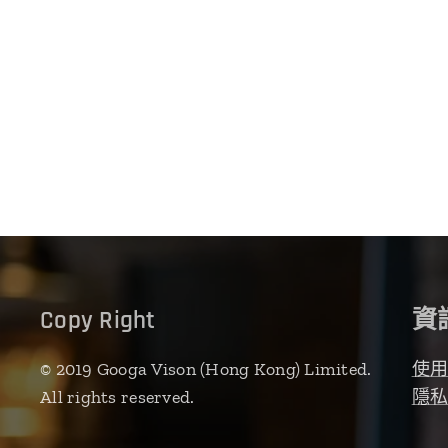
Copy Right
資
© 2019 Googa Vison (Hong Kong) Limited.
使
All rights reserved.
隱