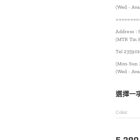
(Wed - Ava
========
Address : 
(MTR Tin H
Tel 23590
(Mon-Sun 1
(Wed - Ava
選擇一
Color