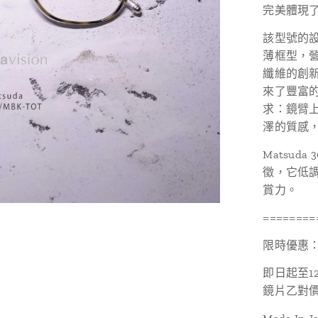
完美體現
該型號的
薄框型，
纖維的創
來了豐富
求：鏡臂
澤的質感
Matsud
徵，它低
賞力。
========
限時優惠
即日起至1
鏡片乙對價