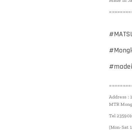
Made In J
========
#MATSU
#Mon
#madei
========
Address : 
MTR Mongk
Tel 23590
(Mon-Sat 1