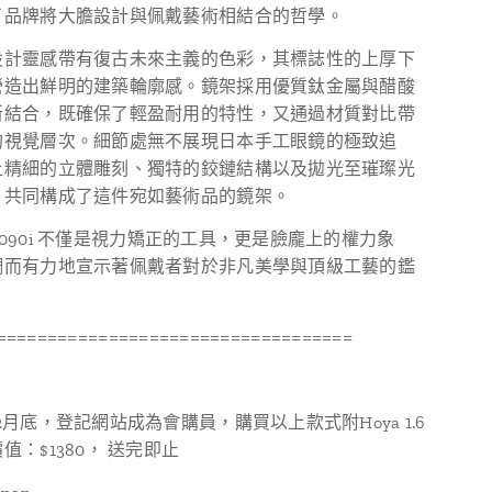
了品牌將大膽設計與佩戴藝術相結合的哲學。
設計靈感帶有復古未來主義的色彩，其標誌性的上厚下
營造出鮮明的建築輪廓感。鏡架採用優質鈦金屬與醋酸
新結合，既確保了輕盈耐用的特性，又通過材質對比帶
的視覺層次。細節處無不展現日本手工眼鏡的極致追
上精細的立體雕刻、獨特的鉸鏈結構以及拋光至璀璨光
，共同構成了這件宛如藝術品的鏡架。
a 3090i 不僅是視力矯正的工具，更是臉龐上的權力象
調而有力地宣示著佩戴者對於非凡美學與頂級工藝的鑑
===================================
：
2月底，登記網站成為會購員，購買以上款式附Hoya 1.6
值：$1380， 送完即止