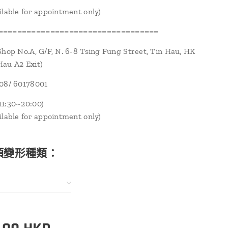
ilable for appointment only)
==================================
Shop No.A, G/F, N. 6-8 Tsing Fung Street, Tin Hau, HK
au A2 Exit)
108/ 60178001
1:30~20:00)
ilable for appointment only)
項變形種類：