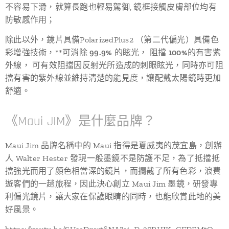
不容易下滑，就算長跑也輕易駕御, 鏡框接觸皮膚部位均有
防敏感作用；
除此以外，鏡片具備PolarizedPlus2 （第二代偏光）具備色
彩增強技術，**可消除
99.9%
的眩光， 阻擋
100%
的有害紫
外線， 可有效阻擋因反射光所造成的刺眼眩光，同時亦可阻
擋有害的紫外線並維持清楚的能見度，讓配戴太陽鏡時更加
舒適。
《Maui JIM》是什麼品牌？
Maui Jim 品牌名稱中的 Maui 指得是夏威夷的茂宜島，創辦
人 Walter Hester 發現一般墨鏡不是防護不足，為了抵擋抵
擋強光而用了顏色相當深的鏡片，而攔截了所有色彩，浪費
遊客們的一趟旅程，因此決心創立 Maui Jim 墨鏡，研發專
利偏光鏡片，讓大家在保護眼睛的同時，也能欣賞此地的美
好風景。