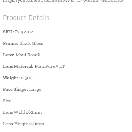
https://youtu.be/SUseDnwt6NA?si=D-35RHIK_GEDEMtQ
Product Details
SKU:
R442-02
Frame:
Black Gloss
Lens:
Maui Rose®
Lens Material:
MauiPure® LT
Weight:
0.500
Face Shape:
Large
Size:
Lens Width:62mm
Lens Heigtt :40mm