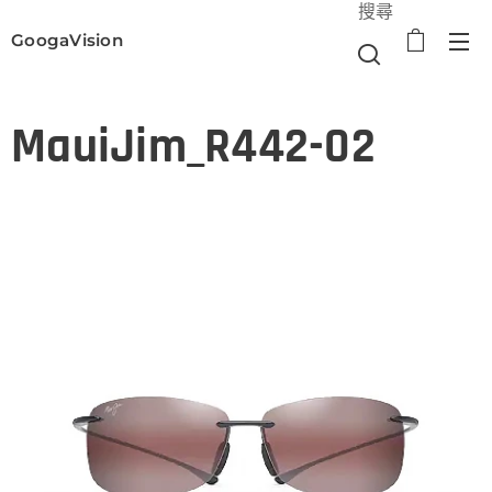
搜尋
GoogaVision
選單
MauiJim_R442-02