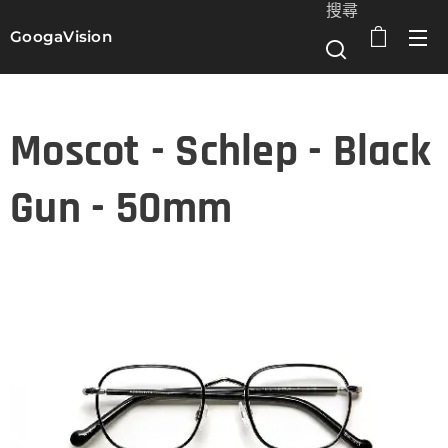
搜尋
GoogaVision
選單
Moscot - Schlep - Black
Gun - 50mm