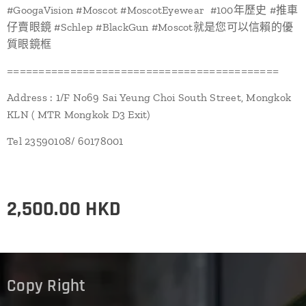
#GoogaVision #Moscot #MoscotEyewear #100年歷史 #推車
仔賣眼鏡 #Schlep #BlackGun #Moscot就是您可以信賴的優
質眼鏡框
===========================================
Address : 1/F No69 Sai Yeung Choi South Street, Mongkok
KLN ( MTR Mongkok D3 Exit)
Tel 23590108/ 60178001
2,500.00
HKD
Copy Right