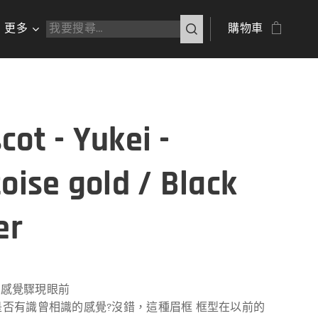
更多
購物車
cot - Yukei -
toise gold / Black
er
經典感覺驟現眼前
是否有識曾相識的感覺?沒錯，這種眉框 框型在以前的