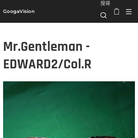
搜尋
GoogaVision
選單
Mr.Gentleman -
EDWARD2/Col.R