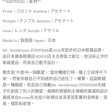
**MATERIAL / 素材**
Front / フロント Acetate / アセテート
Temple / テンプル Acetate / アセテート
Lens / レンズ Acrylic / アクリル
Made in / 製造国 Japan / 日本
Mr. Gentleman EYEWEAR是2012年起步的日本眼鏡品牌，
由日本廣島眼鏡店SENSE店主古根俊之創立，他沒有止步於
高端選品，而是自己動手設計。
概念是"什麼叫一個願望。"當你觸摸它時，戴上它就停不下
來''，然後你被自己不知道的自己迷住了。確實，這副眼鏡
是一種願望。而且自己佩戴Mr. Gentleman EYEWEAR的樣
子也創造了別人的願望，展開的眼鏡和太陽鏡的靈感和設計
靈感來自Koune先生從小就嚮往並深受其影響的音樂家、演
員、電影和音樂。