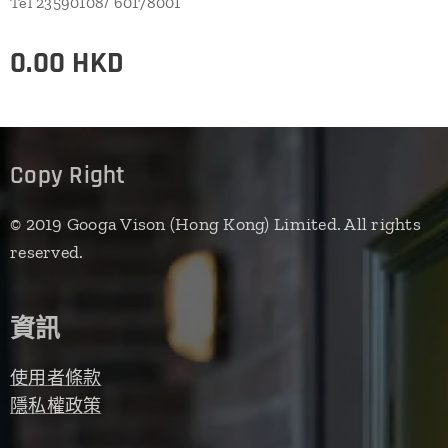
Tel 23590108/ 60178001
0.00
HKD
Copy Right
© 2019 Googa Vison (Hong Kong) Limited. All rights
reserved.
資訊
使用者條款
隱私權政策