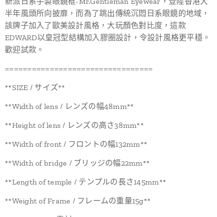
新派日系手製眼鏡框-Mr.Gentleman Eyewear，登陸香港大
半年風頭所向披靡，而為了跳出傳統沉悶日系眼鏡的地域，
該牌子加入了歐美設計風格，大玩顏色對比度，這款
EDWARD以皇冠型結構加入膠圈設計，令設計風格更平穩。
歡迎試款。
=================================
**SIZE / サイズ**
**Width of lens / レンズの幅48mm**
**Height of lens / レンズの高さ38mm**
**Width of front / フロントの幅132mm**
**Width of bridge / ブリッジの幅22mm**
**Length of temple / テンプルの長さ145mm**
**Weight of Frame / フレームの重量15g**