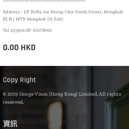
===============================
Address : 1/F No69 Sai Yeung Choi South Street, Mongkok
KLN ( MTR Mongkok D3 Exit)
Tel 23590108/ 60178001
0.00
HKD
Copy Right
© 2019 Googa Vison (Hong Kong) Limited. All rights
reserved.
資訊