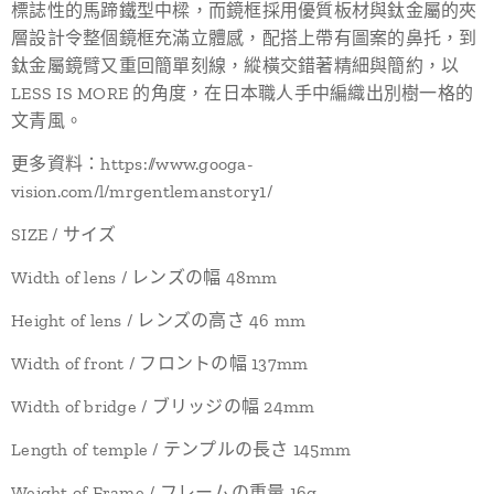
標誌性的馬蹄鐵型中樑，而鏡框採用優質板材與鈦金屬的夾
層設計令整個鏡框充滿立體感，配搭上帶有圖案的鼻托，到
鈦金屬鏡臂又重回簡單刻線，縱橫交錯著精細與簡約，以
LESS IS MORE 的角度，在日本職人手中編織出別樹一格的
文青風。
更多資料：https://www.googa-
vision.com/l/mrgentlemanstory1/
SIZE / サイズ
Width of lens / レンズの幅 48mm
Height of lens / レンズの高さ 46 mm
Width of front / フロントの幅 137mm
Width of bridge / ブリッジの幅 24mm
Length of temple / テンプルの長さ 145mm
Weight of Frame / フレームの重量 16g