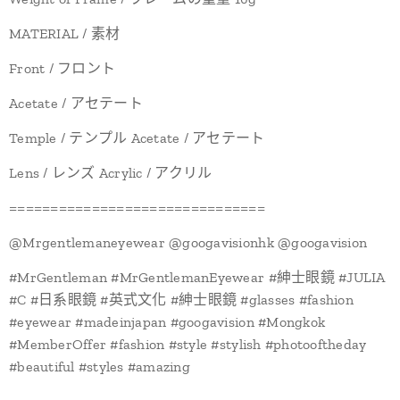
MATERIAL / 素材
Front / フロント
Acetate / アセテート
Temple / テンプル Acetate / アセテート
Lens / レンズ Acrylic / アクリル
===============================
@Mrgentlemaneyewear @googavisionhk @googavision
#MrGentleman #MrGentlemanEyewear #紳士眼鏡 #JULIA
#C #日系眼鏡 #英式文化 #紳士眼鏡 #glasses #fashion
#eyewear #madeinjapan #googavision #Mongkok
#MemberOffer #fashion #style #stylish #photooftheday
#beautiful #styles #amazing