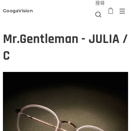
搜尋
GoogaVision
選單
Mr.Gentleman - JULIA /
C