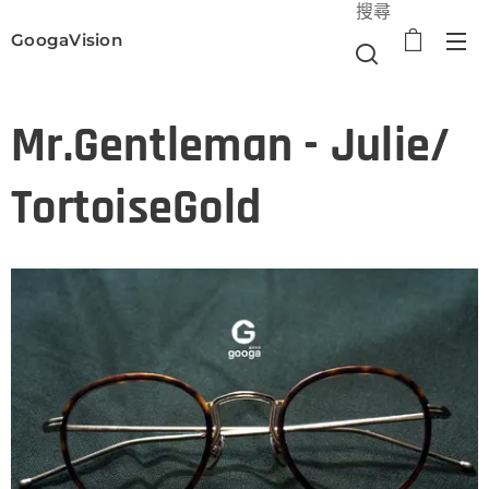
搜尋
GoogaVision
選單
Mr.Gentleman - Julie/
TortoiseGold