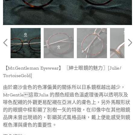
【Mr.Gentleman Eyewear】〖紳士眼鏡的魅力〗[Julie/
TortoiseGold]
由於磨沙金色的色澤偏黃的關係所以日系鏡框越出越少，
MrGentle這款Julia 的顏色經過色溫處理後再以透明灰及
啡色配襯的外觀更易配襯在亞洲人的膚色上，另外馬鞍形狀
的的眼鏡中樑彰顯了別樹一矢的特徵，在印像中在其他眼鏡
品牌未曾出現過的，彰顯英式風格品味，戴上便能感受到鏡
框色澤與膚色的重要性。