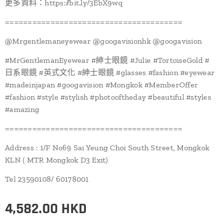
更多資料：https://bit.ly/3EbX9wq
=======================================
@Mrgentlemaneyewear @googavisionhk @googavision
#MrGentlemanEyewear #紳士眼鏡 #Julie #TortoiseGold #
日系眼鏡 #英式文化 #紳士眼鏡 #glasses #fashion #eyewear
#madeinjapan #googavision #Mongkok #MemberOffer
#fashion #style #stylish #photooftheday #beautiful #styles
#amazing
=======================================
Address : 1/F No69 Sai Yeung Choi South Street, Mongkok
KLN ( MTR Mongkok D3 Exit)
Tel 23590108/ 60178001
4,582.00
HKD