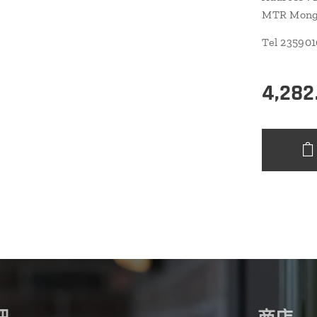
MTR Mongk
Tel 23590
4,282