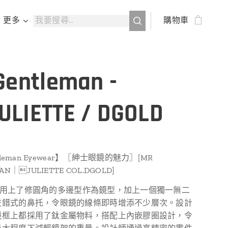
更多
購物車
Gentleman -
LIETTE / DGOLD
ntleman Eyewear】〖紳士眼鏡的魅力〗[MR
AN｜JULIETTE COL.DGOLD]
TTE 用上了修圓角的多邊型作為鏡型，加上一個獨一無二
交錯式的鼻托，令眼鏡的線條即時增添不少層次。設計
鏡框上都採用了鈦金屬物料，搭配上內嵌膠圈設計，令