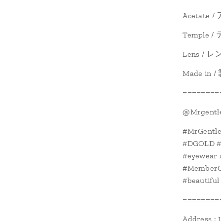
Acetate
Temple 
Lens / レ
Made in 
========
@Mrgentle
#MrGentl
#DGOLD 
#eyewear 
#MemberOff
#beautiful
========
Address : 