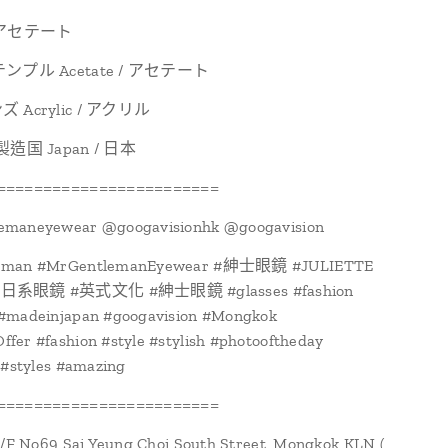
 / アセテート
/ テンプル Acetate / アセテート
ンズ Acrylic / アクリル
/ 製造国 Japan / 日本
========================
maneyewear @googavisionhk @googavision
eman #MrGentlemanEyewear #紳士眼鏡 #JULIETTE
#日系眼鏡 #英式文化 #紳士眼鏡 #glasses #fashion
#madeinjapan #googavision #Mongkok
er #fashion #style #stylish #photooftheday
 #styles #amazing
========================
1/F No69 Sai Yeung Choi South Street, Mongkok KLN (