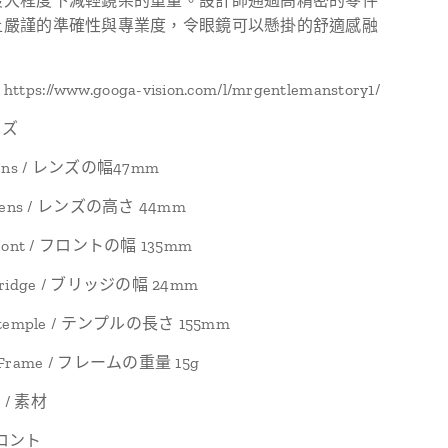
最大程度下減輕鏡架的重量。設計師通過高精密的零件
上嚴謹的準確性與專業度，令眼鏡可以懸掛的舒適感融
。
s://www.googa-vision.com/l/mrgentlemanstory1/
イズ
 lens / レンズの幅47mm
f lens / レンズの高さ 44mm
 front / フロントの幅 135mm
 bridge / ブリッジの幅 24mm
f temple / テンプルの長さ 155mm
f Frame / フレームの重量 15g
 / 素材
 フロント