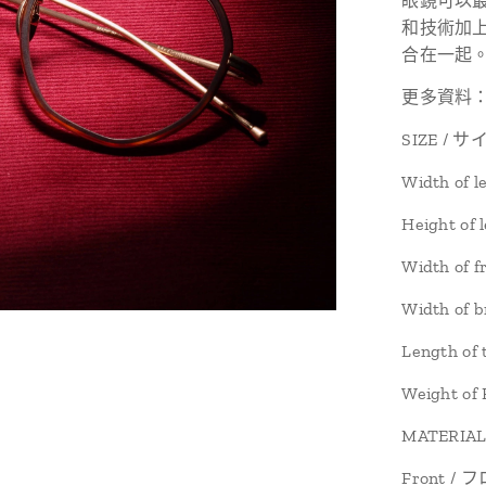
眼鏡可以
和技術加
合在一起
更多資料：http
SIZE / サ
Width of
Height o
Width of
Width of
Length o
Weight o
MATERIAL
Front /