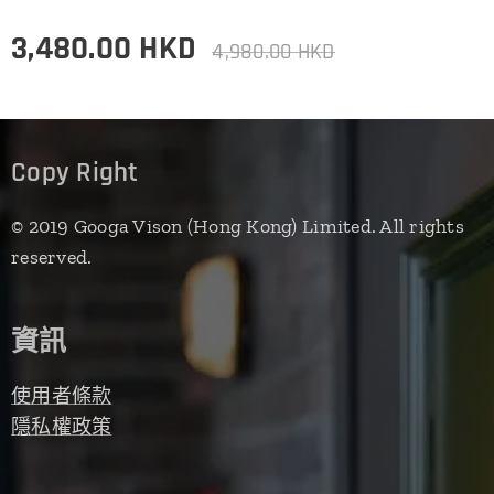
3,480.00
HKD
4,980.00
HKD
Copy Right
© 2019 Googa Vison (Hong Kong) Limited. All rights
reserved.
資訊
使用者條款
隱私權政策