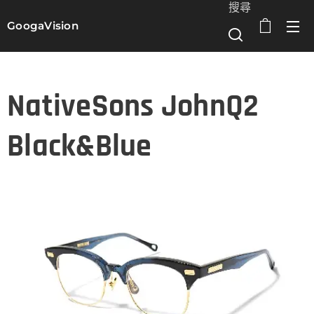
搜尋
GoogaVision
選單
NativeSons JohnQ2
Black&Blue