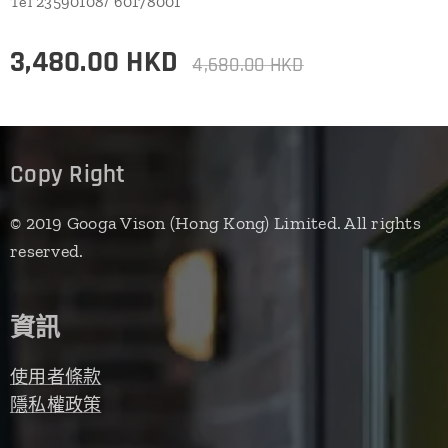
Tel 23590108/ 60178001
3,480.00
HKD
4,680.00
HKD
Copy Right
© 2019 Googa Vison (Hong Kong) Limited. All rights
reserved.
資訊
使用者條款
隱私權政策