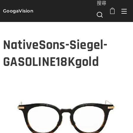
搜尋
GoogaVision
選單
NativeSons-Siegel-
GASOLINE18Kgold