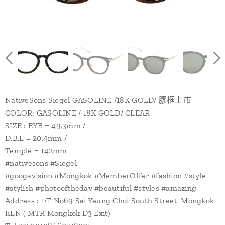
NativeSons Siegel GASOLINE /18K GOLD/ 膠框上市
COLOR: GASOLINE / 18K GOLD/ CLEAR
SIZE : EYE = 49.3mm /
D.B.L = 20.4mm /
Temple = 142mm
#nativesons #Siegel
#googavision #Mongkok #MemberOffer #fashion #style
#stylish #photooftheday #beautiful #styles #amazing
Address : 1/F No69 Sai Yeung Choi South Street, Mongkok
KLN ( MTR Mongkok D3 Exit)