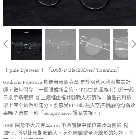
【 pine Eyewear 】〖1008-1/ BlackSilver/ Titanium〗
Giuliano Fujiwara 創始者藤原喜章 是註明意大利服裝設計
師，數年開發了一個眼鏡新品牌，"PINE"的風格有別於一般
日系手造眼鏡. 加上鏡框由福井縣職人所製作，論品質和造
型上完全是做到滿分。要感受PINE眼鏡與穿搭相融的均衡效
果嗎？過來一趟「GoogaVision-護家美視。」
1008 圈身不大只有44mm 不過前幅中樑位置及兩側被"偷
濶"了, 所以比預期呎碼大，另外眼鏡臂全流線形的設計，令