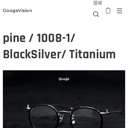
搜尋
GoogaVision
選單
pine / 1008-1/
BlackSilver/ Titanium