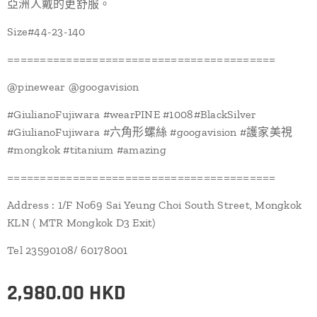
亞洲人戴的更舒服。
Size#44-23-140
=========================================
@pinewear @googavision
#GiulianoFujiwara #wearPINE #1008#BlackSilver
#GiulianoFujiwara #六角形螺絲 #googavision #護家美視
#mongkok #titanium #amazing
=========================================
Address : 1/F No69 Sai Yeung Choi South Street, Mongkok
KLN ( MTR Mongkok D3 Exit)
Tel 23590108/ 60178001
2,980.00
HKD